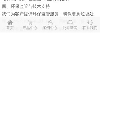
四、环保监管与技术支持
我们为客户提供环保监管服务，确保餐厨垃圾处
理过程符合相关法规和标准。同时，我们提供技
낀
ꁈ
ꁘ
ꁡ
ꁱ
首页
产品中心
案例中心
公司新闻
联系我们
术支持和咨询服务，帮助客户解决垃圾处理过程
中遇到的问题。
共同推动餐厨垃圾处理行业的健康发展。
服务热线：
400-873-0988
手机：
18964921695（微信同号）
地址：
江苏省南通市南通市高新区金江大道
800号 上海分部：上海市松江区蒲汇路
200弄中泰广场1号10层
版权所有© 江苏乐尔智能科技股份有限公司
苏ICP备19046752号-4